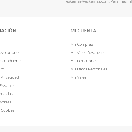
eskamas@eskamas.com. Para más inf
MACIÓN
MI CUENTA
l
Mis Compras
Devoluciones
Mis Vales Descuento
Y Condciones
Mis Direcciones
uro
Mis Datos Personales
e Privacidad
Mis Vales
 Eskamas
Medidas
mpresa
e Cookies