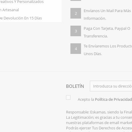
reativos Y Personalizados
n Artesanal
Envíanos Un Mail Para Más
2
De Devolución En 15 Días
Información.
Paga Con Tarjeta, Paypal O
3
Transferencia.
Te Envíaremos Los Product
4
Unos Días.
BOLETÍN
Acepto la
Política de Privacidad
Responsable: Eskamas, siendo la Final
La Legitimación; es gracias a tu cons
nuestras plataformas de email market
Podrás ejercer Tus Derechos de Acceso