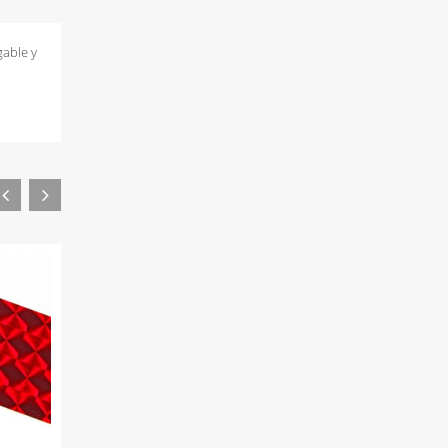
gable y
Fucsia
Turquesa